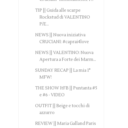
TIP || Guida alle scarpe
Rockstud di VALENTINO
P/E...
NEWS || Nuova iniziativa
CRUCIANI: #caprai4love
NEWS || VALENTINO: Nuova
Apertura a Forte dei Marm...
SUNDAY RECAP || La mia 1°
MFW!
THE SHOW ItFB || Puntanta #5
e #6 - VIDEO
OUTFIT || Beige e tocchi di
azzurro
REVIEW || Maria Galland Paris