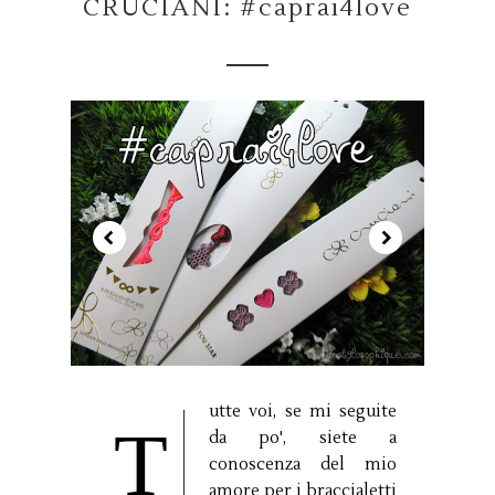
CRUCIANI: #caprai4love
utte voi, se mi seguite
T
da po', siete a
conoscenza del mio
amore per i braccialetti