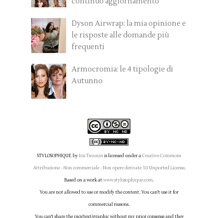
continuo aggiornamento
Dyson Airwrap: la mia opinione e
le risposte alle domande più
frequenti
Armocromia: le 4 tipologie di
Autunno
STYLOSOPHIQUE
by
Iris Tinunin
is licensed under a
Creative Commons
Attribuzione - Non commerciale - Non opere derivate 3.0 Unported License
.
Based on a work at
www.stylosophique.com
.
You are not allowed to use or modify the content. You can't use it for
commercial reasons.
You can't share the pics/text/graphic without my prior consense and they