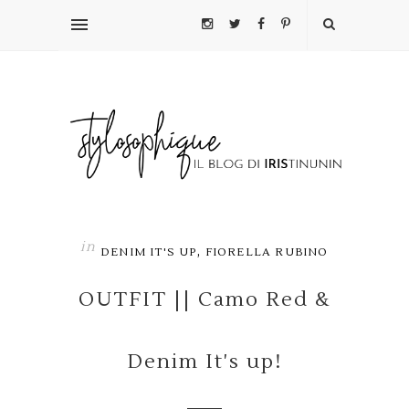
in
,
DENIM IT'S UP
FIORELLA RUBINO
OUTFIT || Camo Red &
Denim It's up!