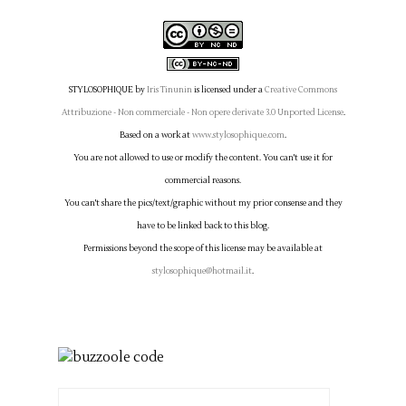
STYLOSOPHIQUE
by
Iris Tinunin
is licensed under a
Creative Commons
Attribuzione - Non commerciale - Non opere derivate 3.0 Unported License
.
Based on a work at
www.stylosophique.com
.
You are not allowed to use or modify the content. You can't use it for
commercial reasons.
You can't share the pics/text/graphic without my prior consense and they
have to be linked back to this blog.
Permissions beyond the scope of this license may be available at
stylosophique@hotmail.it
.