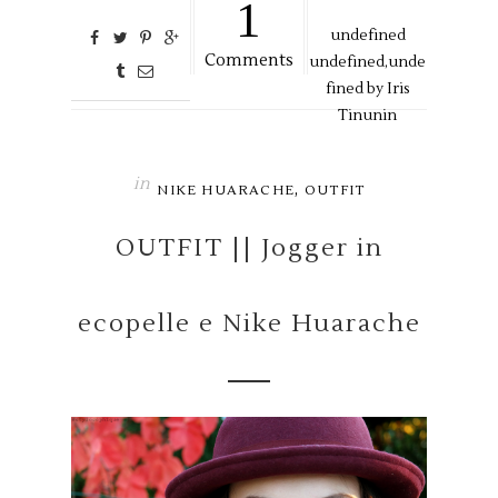
1
undefined
Comments
undefined,
unde
fined by
Iris
Tinunin
in
,
NIKE HUARACHE
OUTFIT
OUTFIT || Jogger in
ecopelle e Nike Huarache