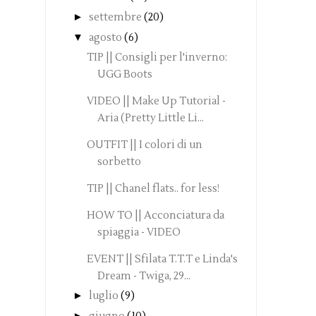
►
settembre
(20)
▼
agosto
(6)
TIP || Consigli per l'inverno:
UGG Boots
VIDEO || Make Up Tutorial -
Aria (Pretty Little Li...
OUTFIT || I colori di un
sorbetto
TIP || Chanel flats.. for less!
HOW TO || Acconciatura da
spiaggia - VIDEO
EVENT || Sfilata T.T.T e Linda's
Dream - Twiga, 29...
►
luglio
(9)
►