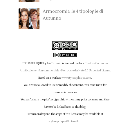
Armocromia: le 4 tipologie di
Autunno
STYLOSOPHIQUE
by
Iris Tinunin
is licensed under a
Creative Commons
Attribuzione - Non commerciale - Non opere derivate 3.0 Unported License
.
Based on a work at
www.stylosophique.com
.
You are not allowed to use or modify the content. You can't use it for
commercial reasons.
You can't share the pics/text/graphic without my prior consense and they
have to be linked back to this blog.
Permissions beyond the scope of this license may be available at
stylosophique@hotmail.it
.