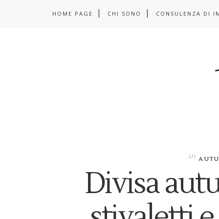
HOME PAGE
CHI SONO
CONSULENZA DI I
in
AUT
Divisa autu
stivaletti e