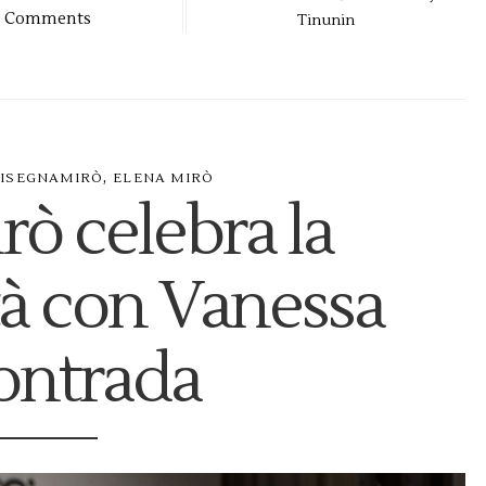
Comments
Tinunin
,
ISEGNAMIRÒ
ELENA MIRÒ
rò celebra la
tà con Vanessa
ontrada