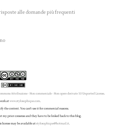
 risposte alle domande più frequenti
nno
ommons Attribuzione - Non commerciale - Non opere derivate 3.0 Unported License
.
 work at
www.stylosophique.com
.
fy the content. You can't use it for commercial reasons.
ut my prior consense and they have to be linked back to this blog.
is license may be available at
stylosophique@hotmail.it
.