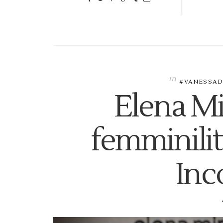
in
#VANESSAD
Elena Mi
femminili
Inc