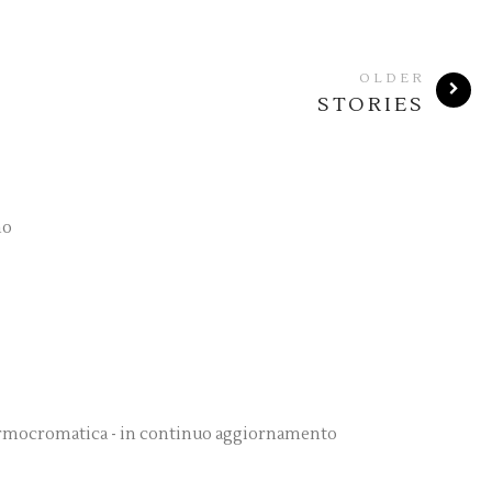
OLDER
STORIES
no
 Armocromatica - in continuo aggiornamento