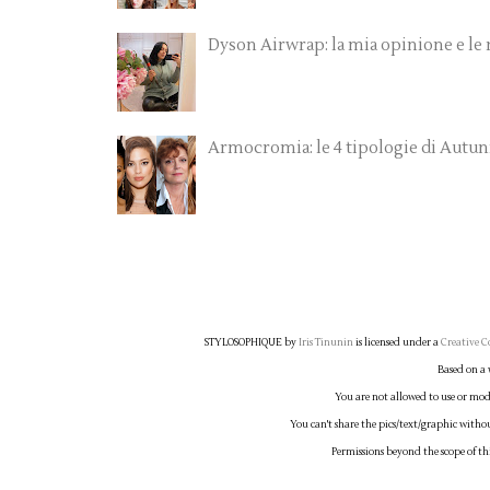
Dyson Airwrap: la mia opinione e le
Armocromia: le 4 tipologie di Autu
STYLOSOPHIQUE
by
Iris Tinunin
is licensed under a
Creative C
Based on a
You are not allowed to use or modi
You can't share the pics/text/graphic witho
Permissions beyond the scope of th