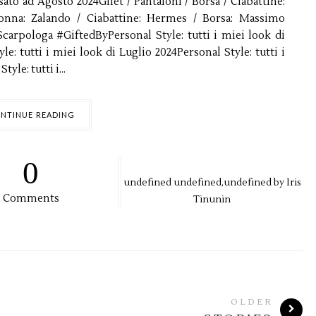
sato ad Agosto 2024Gilet / Pantaloni / Borsa / Ciabattine:
onna: Zalando / Ciabattine: Hermes / Borsa: Massimo
 Scarpologa #GiftedByPersonal Style: tutti i miei look di
e: tutti i miei look di Luglio 2024Personal Style: tutti i
yle: tutti i...
NTINUE READING
0
undefined
undefined,
undefined by
Iris
Comments
Tinunin
OLDER