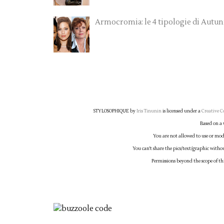
Armocromia: le 4 tipologie di Autu
STYLOSOPHIQUE
by
Iris Tinunin
is licensed under a
Creative C
Based on a
You are not allowed to use or modi
You can't share the pics/text/graphic witho
Permissions beyond the scope of th