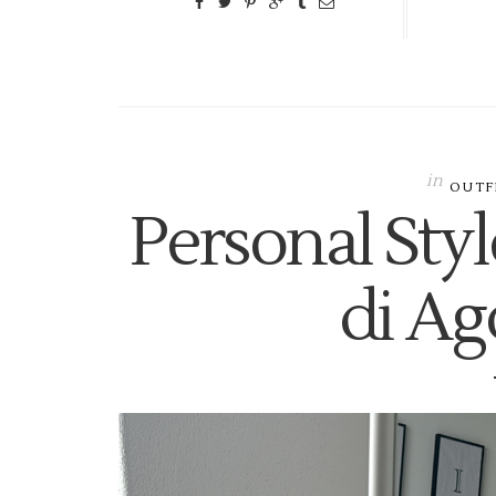
in
OUTF
Personal Style
di Ag