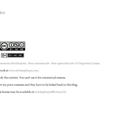
nno
ommons Attribuzione - Non commerciale - Non opere derivate 3.0 Unported License
.
 work at
www.stylosophique.com
.
fy the content. You can't use it for commercial reasons.
ut my prior consense and they have to be linked back to this blog.
is license may be available at
stylosophique@hotmail.it
.