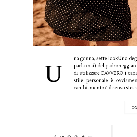
na gonna, sette lookUno degl
U
parla mai) del padroneggiare 
di utilizzare DAVVERO i cap
stile personale è ovviame
cambiamento è il senso stesso 
CO