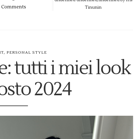
Comments
Tinunin
,
IT
PERSONAL STYLE
: tutti i miei look
osto 2024