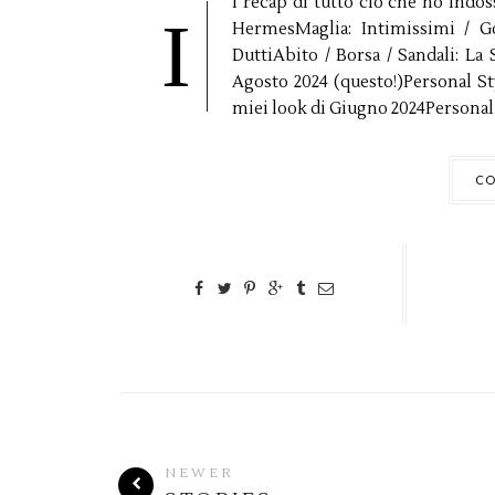
l recap di tutto ciò che ho indos
I
HermesMaglia: Intimissimi / G
DuttiAbito / Borsa / Sandali: La
Agosto 2024 (questo!)Personal Styl
miei look di Giugno 2024Personal St
CO
NEWER