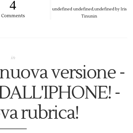
4
undefined
undefined,
undefined by
Iris
Comments
Tinunin
in
nuova versione -
 DALL'IPHONE! -
va rubrica!