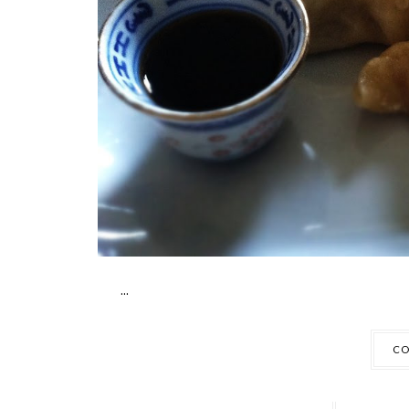
...
CO