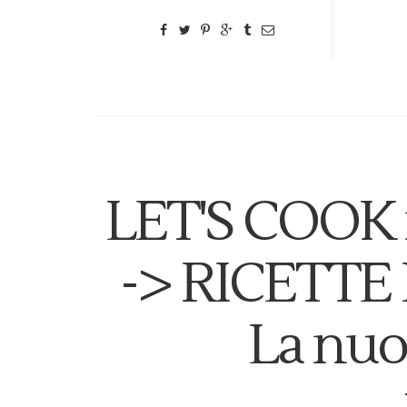
LET'S COOK 
-> RICETTE
La nuo