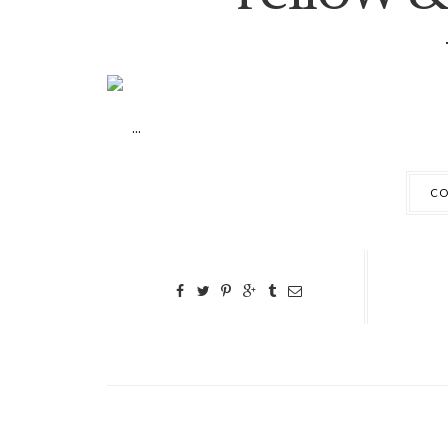
...
CO