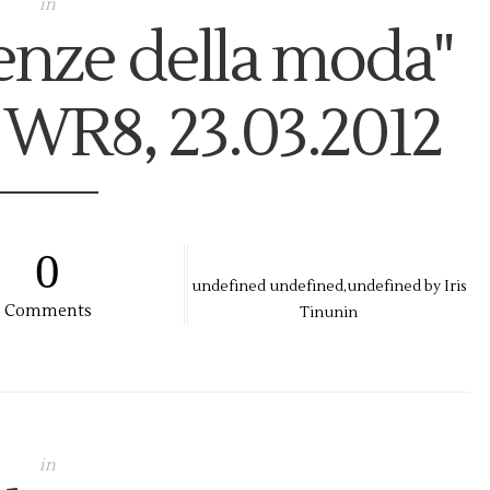
in
enze della moda"
 WR8, 23.03.2012
0
undefined
undefined,
undefined by
Iris
Comments
Tinunin
in