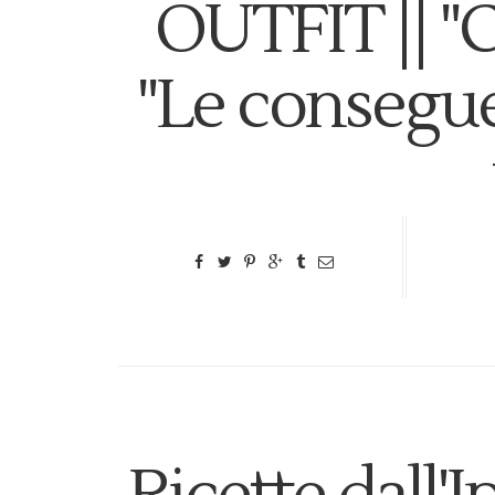
OUTFIT || "C
"Le consegu