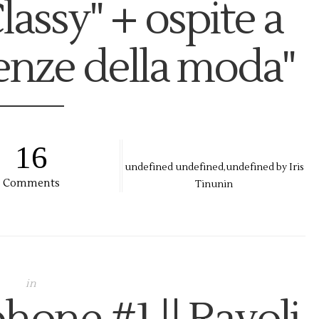
lassy" + ospite a
enze della moda"
16
undefined
undefined,
undefined by
Iris
Comments
Tinunin
in