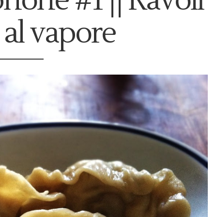
phone #1 || Ravoli
 al vapore