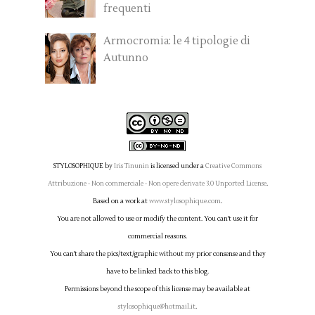
frequenti
Armocromia: le 4 tipologie di
Autunno
STYLOSOPHIQUE
by
Iris Tinunin
is licensed under a
Creative Commons
Attribuzione - Non commerciale - Non opere derivate 3.0 Unported License
.
Based on a work at
www.stylosophique.com
.
You are not allowed to use or modify the content. You can't use it for
commercial reasons.
You can't share the pics/text/graphic without my prior consense and they
have to be linked back to this blog.
Permissions beyond the scope of this license may be available at
stylosophique@hotmail.it
.