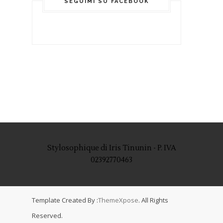
SEGUIMI SU FACEBOOK
Stylosophique di Iris Tinunin - P. IVA
02392770463
Template Created By :
ThemeXpose
. All Rights
Reserved.