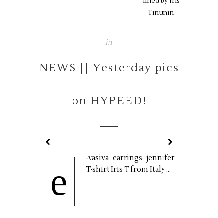
fined by
Iris
Tinunin
in
NEWS || Yesterday pics
on HYPEED!
-vasiva earrings jennifer
e
T-shirt Iris T from Italy ...