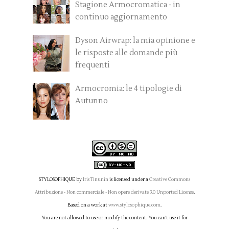
Stagione Armocromatica - in
continuo aggiornamento
Dyson Airwrap: la mia opinione e
le risposte alle domande più
frequenti
Armocromia: le 4 tipologie di
Autunno
STYLOSOPHIQUE
by
Iris Tinunin
is licensed under a
Creative Commons
Attribuzione - Non commerciale - Non opere derivate 3.0 Unported License
.
Based on a work at
www.stylosophique.com
.
You are not allowed to use or modify the content. You can't use it for