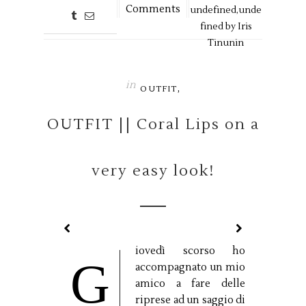
Comments
undefined,
unde
fined by
Iris
Tinunin
in
,
OUTFIT
OUTFIT || Coral Lips on a
very easy look!
iovedì scorso ho
G
accompagnato un mio
amico a fare delle
riprese ad un saggio di