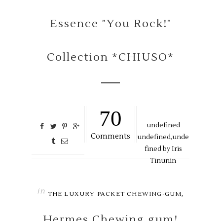
Essence "You Rock!"
Collection *CHIUSO*
70
undefined
Comments
undefined,
unde
fined by
Iris
Tinunin
in
,
THE LUXURY PACKET CHEWING-GUM
Hermes Chewing gum!