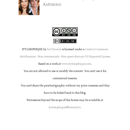
Autunno
STYLOSOPHIQUE
by
Iris Tinunin
is licensed under a
Creative Commons
Attribuzione - Non commerciale - Non opere derivate 3.0 Unported License
.
Based on a work at
www.stylosophique.com
.
You are not allowed to use or modify the content. You can't use it for
commercial reasons.
You can't share the pics/text/graphic without my prior consense and they
have to be linked back to this blog.
Permissions beyond the scope of this license may be available at
stylosophique@hotmail.it
.