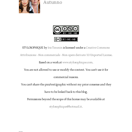
Autunno
STYLOSOPHIQUE
by
Iris Tinunin
is licensed under a
Creative Commons
Attribuzione - Non commerciale - Non opere derivate 3.0 Unported License
.
Based on a work at
www.stylosophique.com
.
You are not allowed to use or modify the content. You can't use it for
commercial reasons.
You can't share the pics/text/graphic without my prior consense and they
have to be linked back to this blog.
Permissions beyond the scope of this license may be available at
stylosophique@hotmail.it
.