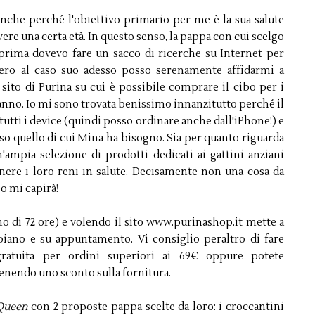
nche perché l'obiettivo primario per me è la sua salute
avere una certa età. In questo senso, la pappa con cui scelgo
prima dovevo fare un sacco di ricerche su Internet per
sero al caso suo adesso posso serenamente affidarmi a
 sito di Purina su cui è possibile comprare il cibo per i
hanno. Io mi sono trovata benissimo innanzitutto perché il
utti i device (quindi posso ordinare anche dall'iPhone!) e
rso quello di cui Mina ha bisogno. Sia per quanto riguarda
n'ampia selezione di prodotti dedicati ai gattini anziani
ere i loro reni in salute. Decisamente non una cosa da
o mi capirà!
no di 72 ore) e volendo il sito www.purinashop.it mette a
 piano e su appuntamento. Vi consiglio peraltro di fare
ratuita per ordini superiori ai 69€ oppure potete
nendo uno sconto sulla fornitura.
Queen
con 2 proposte pappa scelte da loro: i croccantini