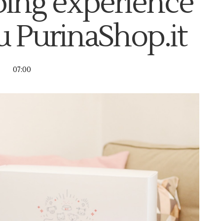
ping experience
u PurinaShop.it
07:00