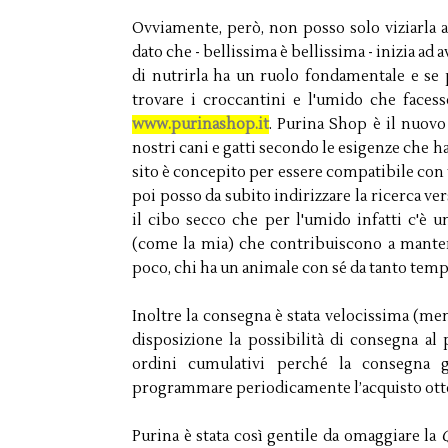
Ovviamente, però, non posso solo viziarla a
dato che - bellissima è bellissima - inizia ad 
di nutrirla ha un ruolo fondamentale e se 
trovare i croccantini e l'umido che faces
www.purinashop.it
. Purina Shop è il nuovo
nostri cani e gatti secondo le esigenze che 
sito è concepito per essere compatibile con t
poi posso da subito indirizzare la ricerca ve
il cibo secco che per l'umido infatti c'è u
(come la mia) che contribuiscono a manten
poco, chi ha un animale con sé da tanto temp
Inoltre la consegna è stata velocissima (me
disposizione la possibilità di consegna al
ordini cumulativi perché la consegna g
programmare periodicamente l’acquisto otte
Purina è stata così gentile da omaggiare la