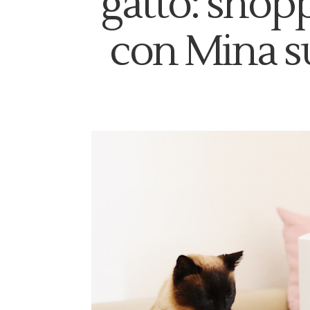
gatto: shop
con Mina s