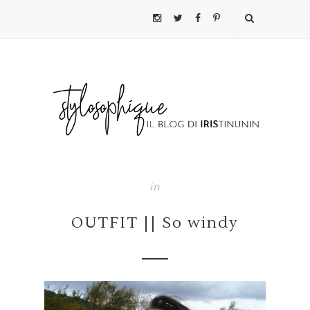
in
OUTFIT || So windy