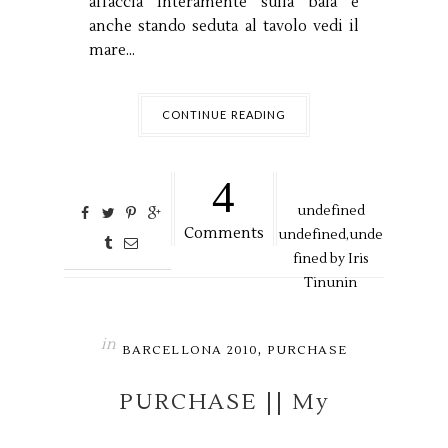
affaccia interamente sulla baia e
anche stando seduta al tavolo vedi il
mare...
CONTINUE READING
4
undefined
Comments
undefined,
unde
fined by
Iris
Tinunin
in
,
BARCELLONA 2010
PURCHASE
PURCHASE || My