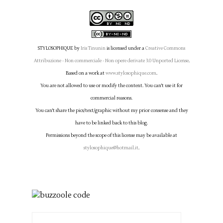
STYLOSOPHIQUE
by
Iris Tinunin
is licensed under a
Creative Commons
Attribuzione - Non commerciale - Non opere derivate 3.0 Unported License
.
Based on a work at
www.stylosophique.com
.
You are not allowed to use or modify the content. You can't use it for
commercial reasons.
You can't share the pics/text/graphic without my prior consense and they
have to be linked back to this blog.
Permissions beyond the scope of this license may be available at
stylosophique@hotmail.it
.