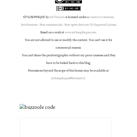
STYLOSOPHIQUE
by
Iris Tinunin
is licensed under a
Creative Commons
Attribuzione - Non commerciale - Non opere derivate 3.0 Unported License
.
Based on a work at
www.stylosophique.com
.
You are not allowed to use or modify the content. You can't use it for
commercial reasons.
You can't share the pics/text/graphic without my prior consense and they
have to be linked back to this blog.
Permissions beyond the scope of this license may be available at
stylosophique@hotmail.it
.