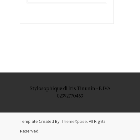
Stylosophique di Iris Tinunin - P. IVA
02392770463
Template Created By :
ThemeXpose
. All Rights
Reserved.