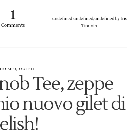
1
undefined
undefined,
undefined by
Iris
Comments
Tinunin
,
MIU MIU
OUTFIT
Snob Tee, zeppe
mio nuovo gilet di
elish!