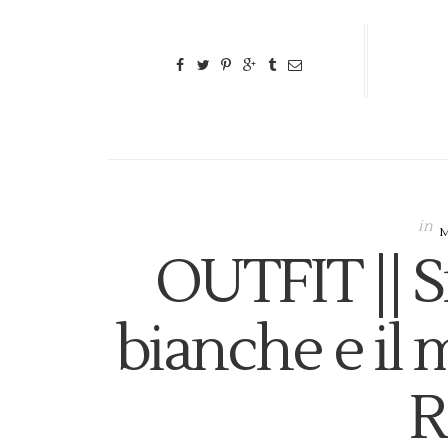
in
OUTFIT || 
bianche e il 
R