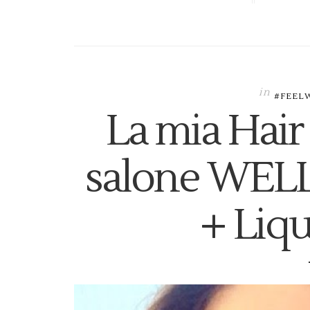
in
#FEEL
La mia Hair
salone WELL
+ Liqu