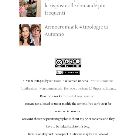
le risposte alle domande più
frequenti
Armocromia: le 4 tipologie di
Autunno
STYLOSOPHIQUE
by
Iris Tinunin
is licensed under a
Creative Commons
Attribuzione - Non commerciale - Non opere derivate 3.0 Unported License
.
Based on a work at
www.stylosophique.com
.
You are not allowed to use or modify the content. You can't use it for
commercial reasons.
You can't share the pics/text/graphic without my prior consense and they
have to be linked back to this blog.
Permissions beyond the scope of this license may be available at