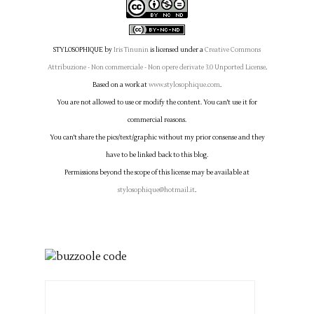
STYLOSOPHIQUE
by
Iris Tinunin
is licensed under a
Creative Commons
Attribuzione - Non commerciale - Non opere derivate 3.0 Unported License
.
Based on a work at
www.stylosophique.com
.
You are not allowed to use or modify the content. You can't use it for
commercial reasons.
You can't share the pics/text/graphic without my prior consense and they
have to be linked back to this blog.
Permissions beyond the scope of this license may be available at
stylosophique@hotmail.it
.