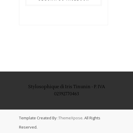
Stylosophique di Iris Tinunin - P. IVA
02392770463
Template Created By :
ThemeXpose
. All Rights
Reserved.