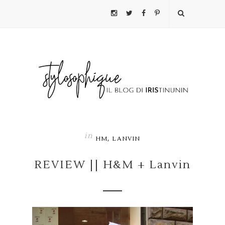
in
,
HM
LANVIN
REVIEW || H&M + Lanvin