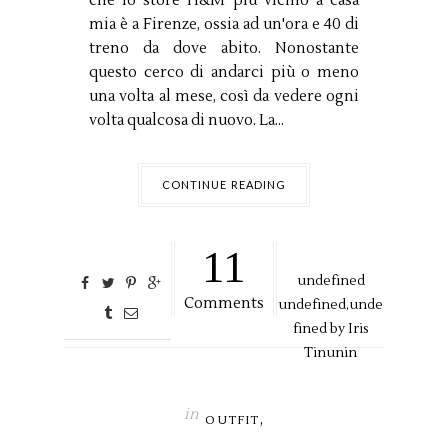
che lo store H&M più vicino a casa
mia è a Firenze, ossia ad un'ora e 40 di
treno da dove abito. Nonostante
questo cerco di andarci più o meno
una volta al mese, così da vedere ogni
volta qualcosa di nuovo. La...
CONTINUE READING
11
undefined
Comments
undefined,
unde
fined by
Iris
Tinunin
in
,
OUTFIT