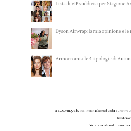
Lista di VIP suddivisi per Stagione
Dyson Airwrap: la mia opinione e le
Armocromia: le 4 tipologie di Autu
STYLOSOPHIQUE
by
Iris Tinunin
is licensed under a
Creative C
Based on a
You are not allowed to use or modi