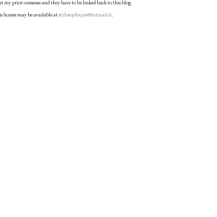
ut my prior consense and they have to be linked back to this blog.
is license may be available at
stylosophique@hotmail.it
.