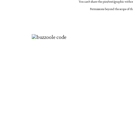
You can't share the pics/text/graphic witho
Permissions beyond the scope of th