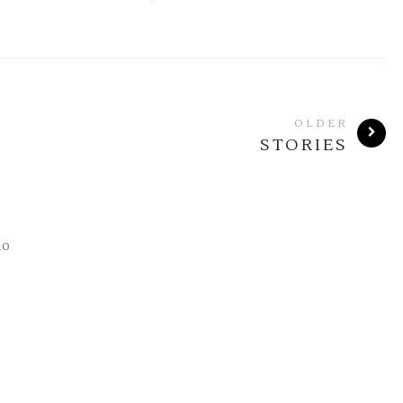
OLDER
STORIES
no