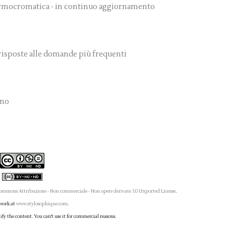
 Armocromatica - in continuo aggiornamento
 risposte alle domande più frequenti
nno
ommons Attribuzione - Non commerciale - Non opere derivate 3.0 Unported License
.
 work at
www.stylosophique.com
.
fy the content. You can't use it for commercial reasons.