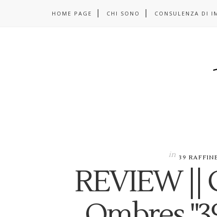
HOME PAGE
CHI SONO
CONSULENZA DI I
in
39 RAFFI
REVIEW || 
Ombres "3