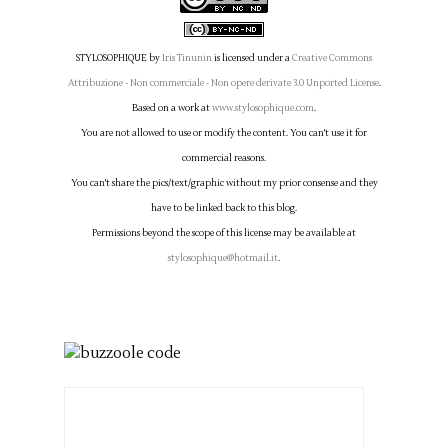
STYLOSOPHIQUE
by
Iris Tinunin
is licensed under a
Creative Commons
Attribuzione - Non commerciale - Non opere derivate 3.0 Unported License
.
Based on a work at
www.stylosophique.com
.
You are not allowed to use or modify the content. You can't use it for
commercial reasons.
You can't share the pics/text/graphic without my prior consense and they
have to be linked back to this blog.
Permissions beyond the scope of this license may be available at
stylosophique@hotmail.it
.