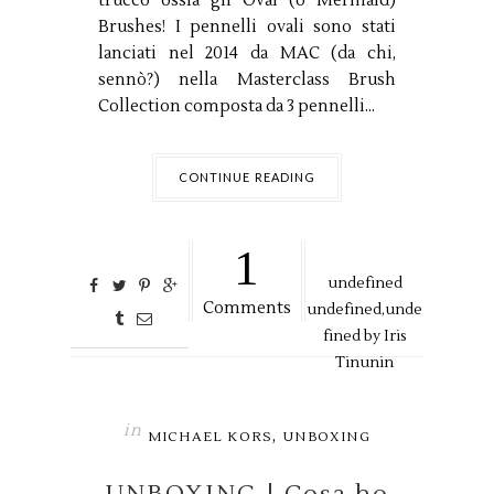
trucco ossia gli Oval (o Mermaid)
Brushes! I pennelli ovali sono stati
lanciati nel 2014 da MAC (da chi,
sennò?) nella Masterclass Brush
Collection composta da 3 pennelli...
CONTINUE READING
1
undefined
Comments
undefined,
unde
fined by
Iris
Tinunin
in
,
MICHAEL KORS
UNBOXING