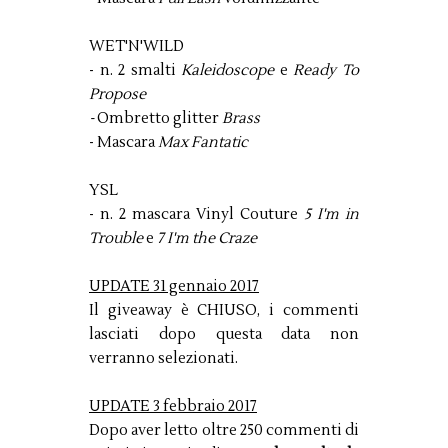
WET'N'WILD
- n. 2 smalti
Kaleidoscope
e
Ready To
Propose
-
Ombretto glitter
Brass
- Mascara
Max Fantatic
YSL
- n. 2 mascara Vinyl Couture
5 I'm in
Trouble
e
7 I'm the Craze
UPDATE 31 gennaio 2017
Il giveaway è CHIUSO, i commenti
lasciati dopo questa data non
verranno selezionati.
UPDATE 3 febbraio 2017
Dopo aver letto oltre 250 commenti di