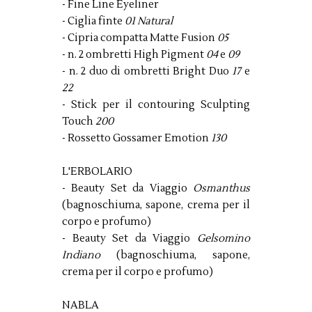
- Fine Line Eyeliner
- Ciglia finte
01 Natural
- Cipria compatta Matte Fusion
05
- n. 2 ombretti High Pigment
04
e
09
- n. 2 duo di ombretti Bright Duo
17
e
22
- Stick per il contouring Sculpting
Touch
200
- Rossetto Gossamer Emotion
130
L'ERBOLARIO
- Beauty Set da Viaggio
Osmanthus
(bagnoschiuma, sapone, crema per il
corpo e profumo)
- Beauty Set da Viaggio
Gelsomino
Indiano
(bagnoschiuma, sapone,
crema per il corpo e profumo)
NABLA