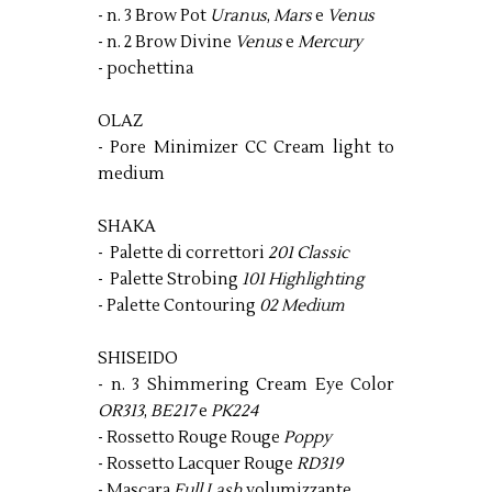
- n. 3 Brow Pot
Uranus
,
Mars
e
Venus
- n. 2 Brow Divine
Venus
e
Mercury
- pochettina
OLAZ
- Pore Minimizer CC Cream light to
medium
SHAKA
- Palette di correttori
201 Classic
- Palette Strobing
101 Highlighting
- Palette Contouring
02 Medium
SHISEIDO
- n. 3 Shimmering Cream Eye Color
OR313
,
BE217
e
PK224
- Rossetto Rouge Rouge
Poppy
- Rossetto Lacquer Rouge
RD319
- Mascara
Full Lash
volumizzante