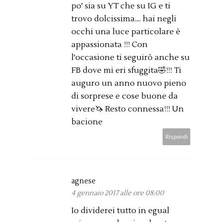
po' sia su YT che su IG e ti
trovo dolcissima.... hai negli
occhi una luce particolare è
appassionata !!! Con
l'occasione ti seguirò anche su
FB dove mi eri sfuggita🤣!!! Ti
auguro un anno nuovo pieno
di sorprese e cose buone da
vivere🦄 Resto connessa!!! Un
bacione
Rispondi
agnese
4 gennaio 2017 alle ore 08:00
Io dividerei tutto in egual