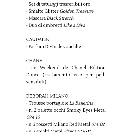
- Set di tatuaggi trasferibili oro
- Smalto Glitter
Golden Treasure
- Mascara
Black Stretch
- Duo di ombretti
Like a Diva
CAUDALIE
- Parfum Divin de Caudalié
CHANEL
- Le Weekend de Chanel Edition
Douce (trattamento viso per pelli
sensibili)
DEBORAH MILANO
- Trousse portagioie
La Ballerina
- n. 2 palette occhi Smoky Eyes Metal
09
e
10
- n. 2 rossetti Milano Red Metal
01
e
02
- n. 2 smalti Metal Effect
01
e
02