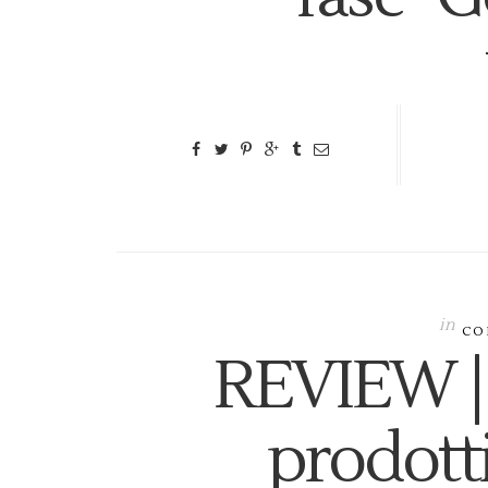
in
CO
REVIEW | 
prodott