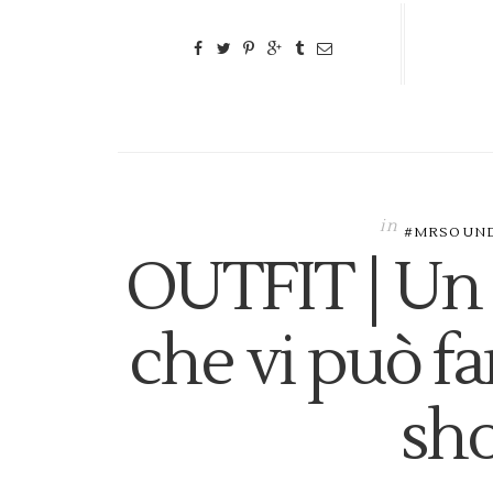
in
#MRSOUN
OUTFIT | Un 
che vi può fa
sh