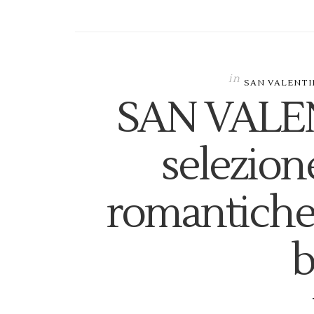
in
SAN VALENT
SAN VALEN
selezion
romantiche
b