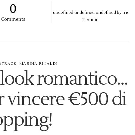
0
undefined
undefined,
undefined by
Iris
Comments
Tinunin
,
DTRACK
MARINA RINALDI
look romantico...
r vincere €500 di
opping!