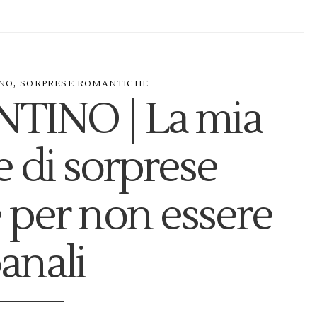
,
INO
SORPRESE ROMANTICHE
TINO | La mia
e di sorprese
 per non essere
anali