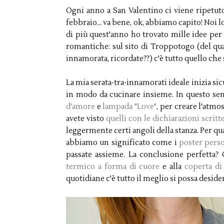
Ogni anno a San Valentino ci viene ripetuto
febbraio... va bene, ok, abbiamo capito! Noi 
di più quest'anno ho trovato mille idee per
romantiche: sul sito di Troppotogo (del qua
innamorata, ricordate??) c'è tutto quello che 
La mia serata-tra-innamorati ideale inizia si
in modo da cucinare insieme. In questo s
d'amore
e
lampada "Love"
, per creare l'atm
avete visto
quelli con le dichiarazioni scritt
leggermente certi angoli della stanza. Per qua
abbiamo un significato come i
poster perso
passate assieme. La conclusione perfetta?
termico a forma di cuore
e alla
coperta di
quotidiane c'è tutto il meglio si possa deside