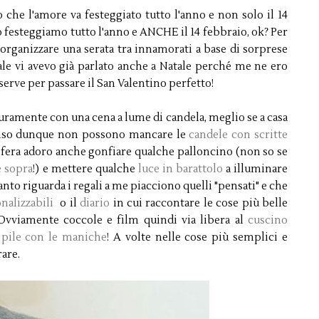
 che l'amore va festeggiato tutto l'anno e non solo il 14
lo festeggiamo tutto l'anno e ANCHE il 14 febbraio, ok? Per
 organizzare una serata tra innamorati a base di sorprese
le vi avevo già parlato anche a Natale perché me ne ero
serve per passare il San Valentino perfetto!
curamente con una cena a lume di candela, meglio se a casa
enso dunque non possono mancare le
candele con scritte
osfera adoro anche gonfiare qualche palloncino (non so se
e sopra
!) e mettere qualche
luce in barattolo
a illuminare
nto riguarda i regali a me piacciono quelli "pensati" e che
nalizzabili
o il
diario
in cui raccontare le cose più belle
 Ovviamente coccole e film quindi via libera al
cuscino
 pile con le maniche
! A volte nelle cose più semplici e
rare.