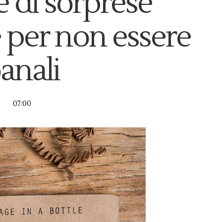
e di sorprese
 per non essere
anali
07:00