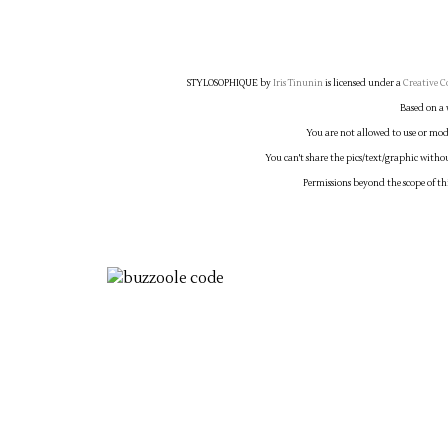
STYLOSOPHIQUE
by
Iris Tinunin
is licensed under a
Creative C
Based on a
You are not allowed to use or modi
You can't share the pics/text/graphic witho
Permissions beyond the scope of th