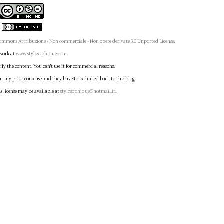
ommons Attribuzione - Non commerciale - Non opere derivate 3.0 Unported License
.
 work at
www.stylosophique.com
.
fy the content. You can't use it for commercial reasons.
ut my prior consense and they have to be linked back to this blog.
is license may be available at
stylosophique@hotmail.it
.