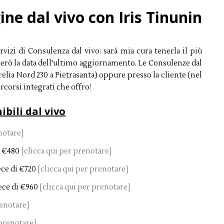
e dal vivo con Iris Tinunin
rvizi di Consulenza dal vivo: sarà mia cura tenerla il più
cherò la data dell'ultimo aggiornamento. Le Consulenze dal
relia Nord 230 a Pietrasanta) oppure presso la cliente (nel
rcorsi integrati che offro!
bili dal vivo
notare]
i €480
[clicca qui per prenotare]
ce di €720
[clicca qui per prenotare]
ece di €960
[clicca qui per prenotare]
renotare]
 prenotare]