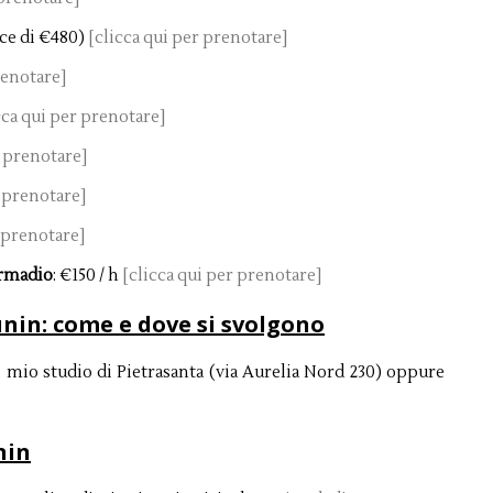
ece di €480)
[clicca qui per prenotare]
renotare]
cca qui per prenotare]
r prenotare]
r prenotare]
r prenotare]
armadio
: €150 / h
[clicca qui per prenotare]
unin: come e dove si svolgono
l mio studio di Pietrasanta (via Aurelia Nord 230) oppure
nin