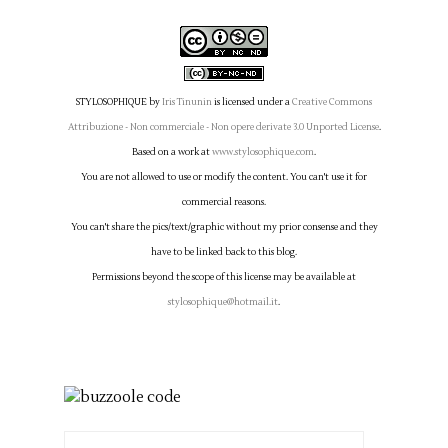
STYLOSOPHIQUE
by
Iris Tinunin
is licensed under a
Creative Commons
Attribuzione - Non commerciale - Non opere derivate 3.0 Unported License
.
Based on a work at
www.stylosophique.com
.
You are not allowed to use or modify the content. You can't use it for
commercial reasons.
You can't share the pics/text/graphic without my prior consense and they
have to be linked back to this blog.
Permissions beyond the scope of this license may be available at
stylosophique@hotmail.it
.