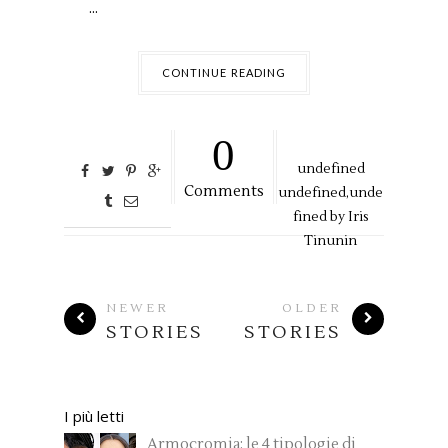
...
CONTINUE READING
0
undefined
Comments
undefined,
unde
fined by
Iris
Tinunin
NEWER
OLDER
STORIES
STORIES
I più letti
Armocromia: le 4 tipologie di