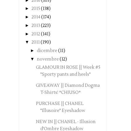
►
2016
(103)
►
2015
(138)
►
2014
(174)
►
2013
(223)
►
2012
(141)
▼
2011
(190)
►
dicembre
(11)
▼
novembre
(12)
GLAMOUR IN ROSE || Week #5
"Sporty pants and heels"
GIVEAWAY || Diamond Dogma
T-Shirts! *CHIUSO*
PURCHASE || CHANEL
"Illusoire" Eyeshadow
NEW IN || CHANEL - Illusion
d'Ombre Eyeshadow