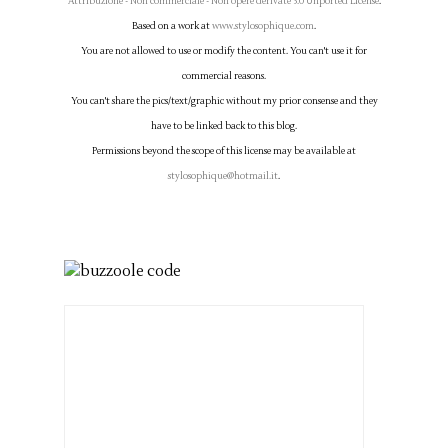
Attribuzione - Non commerciale - Non opere derivate 3.0 Unported License
.
Based on a work at
www.stylosophique.com
.
You are not allowed to use or modify the content. You can't use it for
commercial reasons.
You can't share the pics/text/graphic without my prior consense and they
have to be linked back to this blog.
Permissions beyond the scope of this license may be available at
stylosophique@hotmail.it
.