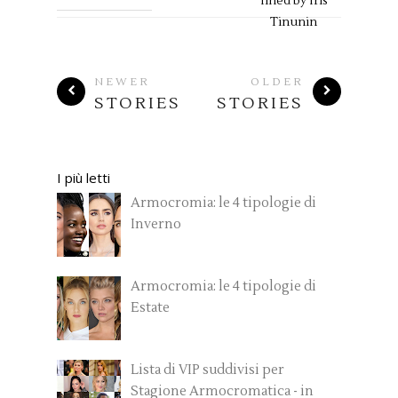
fined by
Iris
Tinunin
NEWER
OLDER
STORIES
STORIES
I più letti
Armocromia: le 4 tipologie di
Inverno
Armocromia: le 4 tipologie di
Estate
Lista di VIP suddivisi per
Stagione Armocromatica - in