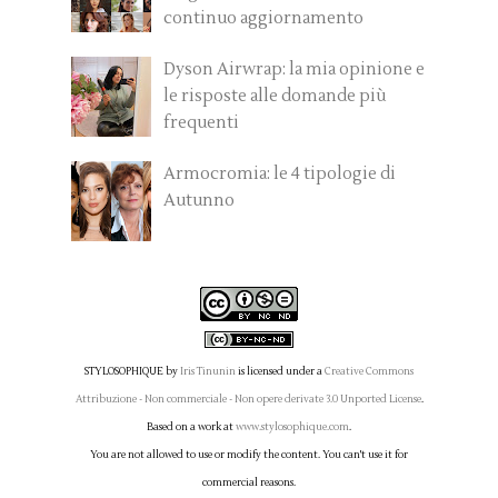
continuo aggiornamento
Dyson Airwrap: la mia opinione e
le risposte alle domande più
frequenti
Armocromia: le 4 tipologie di
Autunno
STYLOSOPHIQUE
by
Iris Tinunin
is licensed under a
Creative Commons
Attribuzione - Non commerciale - Non opere derivate 3.0 Unported License
.
Based on a work at
www.stylosophique.com
.
You are not allowed to use or modify the content. You can't use it for
commercial reasons.