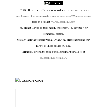
STYLOSOPHIQUE
by
Iris Tinunin
is licensed under a
Creative Commons
Attribuzione - Non commerciale - Non opere derivate 3.0 Unported License
.
Based on a work at
www.stylosophique.com
.
You are not allowed to use or modify the content. You can't use it for
commercial reasons.
You can't share the pics/text/graphic without my prior consense and they
have to be linked back to this blog.
Permissions beyond the scope of this license may be available at
stylosophique@hotmail.it
.