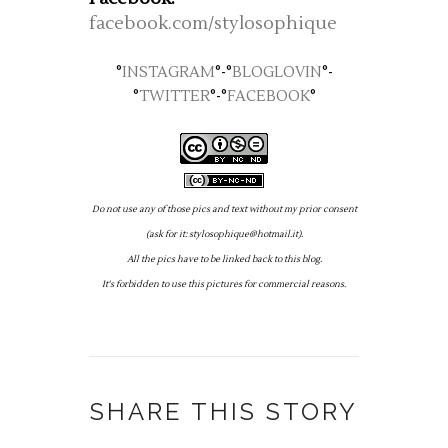
facebook.com/stylosophique
°
INSTAGRAM
°-°
BLOGLOVIN
°-
°
TWITTER
°-°
FACEBOOK
°
Do not use any of those pics and text without my prior consent
(ask for it: stylosophique@hotmail.it).
All the pics have to be linked back to this blog.
It's forbidden to use this pictures for commercial reasons.
SHARE THIS STORY