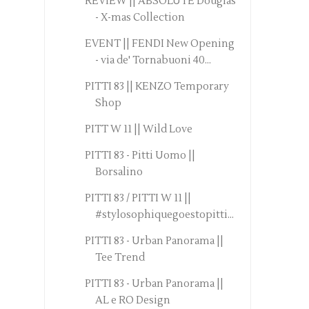
REVIEW || ABSOLUTE Douglas
- X-mas Collection
EVENT || FENDI New Opening
- via de' Tornabuoni 40...
PITTI 83 || KENZO Temporary
Shop
PITT W 11 || Wild Love
PITTI 83 - Pitti Uomo ||
Borsalino
PITTI 83 / PITTI W 11 ||
#stylosophiquegoestopitti...
PITTI 83 - Urban Panorama ||
Tee Trend
PITTI 83 - Urban Panorama ||
AL e RO Design