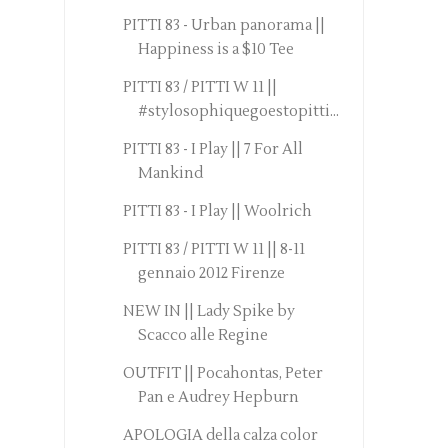
PITTI 83 - Urban panorama ||
Happiness is a $10 Tee
PITTI 83 / PITTI W 11 ||
#stylosophiquegoestopitti...
PITTI 83 - I Play || 7 For All
Mankind
PITTI 83 - I Play || Woolrich
PITTI 83 / PITTI W 11 || 8-11
gennaio 2012 Firenze
NEW IN || Lady Spike by
Scacco alle Regine
OUTFIT || Pocahontas, Peter
Pan e Audrey Hepburn
APOLOGIA della calza color