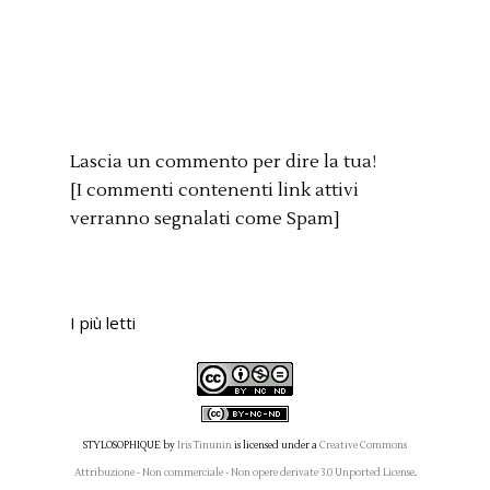
Lascia un commento per dire la tua!
[I commenti contenenti link attivi
verranno segnalati come Spam]
I più letti
STYLOSOPHIQUE
by
Iris Tinunin
is licensed under a
Creative Commons
Attribuzione - Non commerciale - Non opere derivate 3.0 Unported License
.