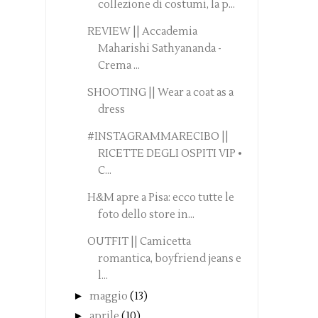
collezione di costumi, la p...
REVIEW || Accademia
Maharishi Sathyananda -
Crema ...
SHOOTING || Wear a coat as a
dress
#INSTAGRAMMARECIBO ||
RICETTE DEGLI OSPITI VIP •
C...
H&M apre a Pisa: ecco tutte le
foto dello store in...
OUTFIT || Camicetta
romantica, boyfriend jeans e
l...
►
maggio
(13)
►
aprile
(10)