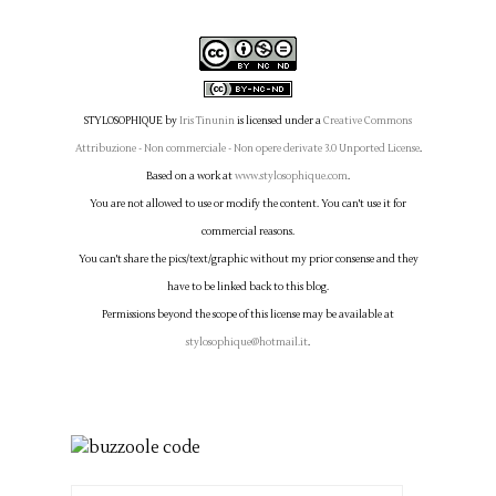
STYLOSOPHIQUE
by
Iris Tinunin
is licensed under a
Creative Commons
Attribuzione - Non commerciale - Non opere derivate 3.0 Unported License
.
Based on a work at
www.stylosophique.com
.
You are not allowed to use or modify the content. You can't use it for
commercial reasons.
You can't share the pics/text/graphic without my prior consense and they
have to be linked back to this blog.
Permissions beyond the scope of this license may be available at
stylosophique@hotmail.it
.