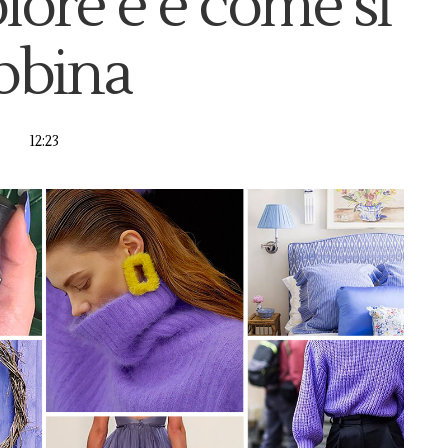
lore è e come si
bbina
12:23