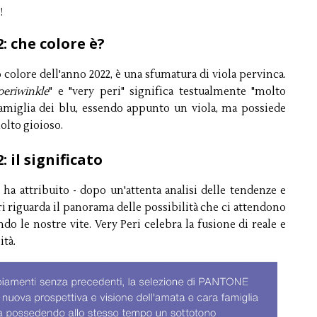
!
: che colore è?
 colore dell'anno 2022, è una sfumatura di viola pervinca.
periwinkle
" e "very peri" significa testualmente "molto
famiglia dei blu, essendo appunto un viola, ma possiede
olto gioioso.
: il significato
e ha attribuito - dopo un'attenta analisi delle tendenze e
ri riguarda il panorama delle possibilità che ci attendono
ndo le nostre vite. Very Peri celebra la fusione di reale e
ità.