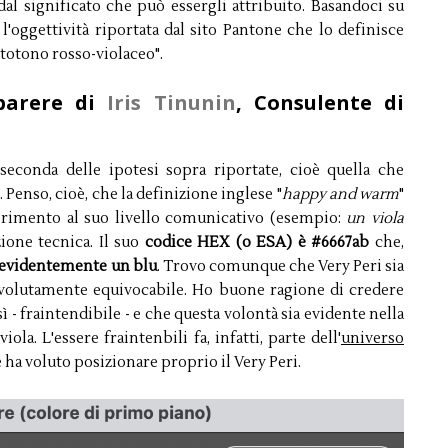
al significato che può essergli attribuito. Basandoci su
l'oggettività riportata dal sito Pantone che lo definisce
ottotono rosso-violaceo".
 parere di
Iris Tinunin
, Consulente di
seconda delle ipotesi sopra riportate, cioè quella che
 Penso, cioè, che la definizione inglese "
happy and warm
"
iferimento al suo livello comunicativo (esempio:
un viola
ione tecnica. Il suo
codice HEX (o ESA) è #6667ab
che,
 evidentemente un blu
. Trovo comunque che Very Peri sia
volutamente equivocabile. Ho buone ragione di credere
- fraintendibile - e che questa volontà sia evidente nella
ola. L'essere fraintenbili fa, infatti, parte dell'
universo
 ha voluto posizionare proprio il Very Peri.