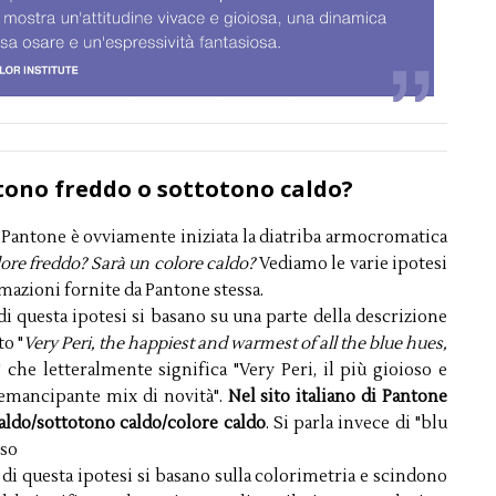
tono freddo o sottotono caldo?
 Pantone è ovviamente iniziata la diatriba armocromatica
ore freddo? Sarà un colore caldo?
Vediamo le varie ipotesi
rmazioni fornite da Pantone stessa.
 di questa ipotesi si basano su una parte della descrizione
to "
Very Peri, the happiest and warmest of all the blue hues,
" che letteralmente significa "Very Peri, il più gioioso e
 emancipante mix di novità".
Nel sito italiano di Pantone
aldo/sottotono caldo/colore caldo
. Si parla invece di "blu
sso
ri di questa ipotesi si basano sulla colorimetria e scindono