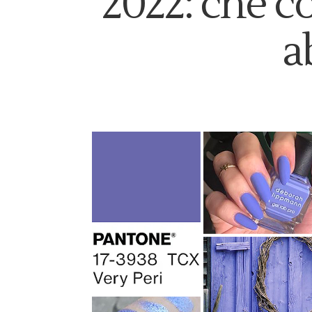
2022: che co
a