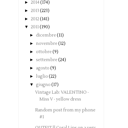
►
2014
(174)
►
2013
(223)
►
2012
(141)
▼
2011
(190)
►
dicembre
(11)
►
novembre
(12)
►
ottobre
(9)
►
settembre
(24)
►
agosto
(9)
►
luglio
(22)
▼
giugno
(17)
Vintage Lab: VALENTINO -
Miss V - yellow dress
Random post from my phone
#1
OUTFIT || Coral Lips on a very