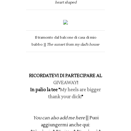
heart shaped
Il tramonto dal balcone di casa di mio
babbo ||
The sunset from my dad's house
RICORDATEVI DI PARTECIPARE AL
GIVEAWAY
!
In palio la tee "
My heels are bigger
thank your dick!
"
You can also add me here
|| Puoi
aggiungermi anche qui: