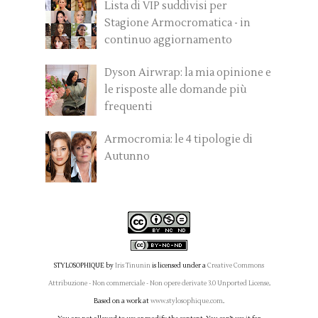
Lista di VIP suddivisi per
Stagione Armocromatica - in
continuo aggiornamento
Dyson Airwrap: la mia opinione e
le risposte alle domande più
frequenti
Armocromia: le 4 tipologie di
Autunno
STYLOSOPHIQUE
by
Iris Tinunin
is licensed under a
Creative Commons
Attribuzione - Non commerciale - Non opere derivate 3.0 Unported License
.
Based on a work at
www.stylosophique.com
.