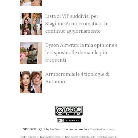
Lista di VIP suddivisi per
Stagione Armocromatica - in
continuo aggiornamento
Dyson Airwrap: la mia opinione e
le risposte alle domande più
frequenti
Armocromia: le 4 tipologie di
Autunno
STYLOSOPHIQUE
by
Iris Tinunin
is licensed under a
Creative Commons
Attribuzione - Non commerciale - Non opere derivate 3.0 Unported License
.