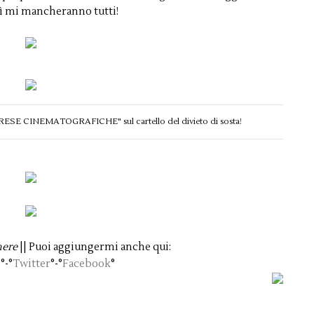
dì mi mancheranno tutti!
RIPRESE CINEMATOGRAFICHE" sul cartello del divieto di sosta!
here
|| Puoi aggiungermi anche qui:
n
°-°
Twitter
°-°
Facebook
°