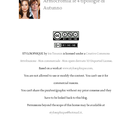
Armocromia: le 4 tipologie di
Autunno
STYLOSOPHIQUE
by
Iris Tinunin
is licensed under a
Creative Commons
Attribuzione - Non commerciale - Non opere derivate 3.0 Unported License
.
Based on a work at
www.stylosophique.com
.
You are not allowed to use or modify the content. You can't use it for
commercial reasons.
You can't share the pics/text/graphic without my prior consense and they
have to be linked back to this blog.
Permissions beyond the scope of this license may be available at
stylosophique@hotmail.it
.