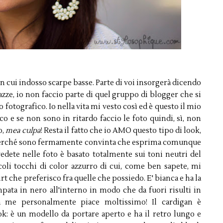
n cui indosso scarpe basse. Parte di voi insorgerà dicendo
zze, io non faccio parte di quel gruppo di blogger che si
fotografico. Io nella vita mi vesto così ed è questo il mio
cco e se non sono in ritardo faccio le foto quindi, sì, non
o,
mea culpa
! Resta il fatto che io AMO questo tipo di look,
perché sono fermamente convinta che esprima comunque
 vedete nelle foto è basato totalmente sui toni neutri del
oli tocchi di color azzurro di cui, come ben sapete, mi
rt che preferisco fra quelle che possiedo. E' bianca e ha la
mpata in nero all'interno in modo che da fuori risulti in
a me personalmente piace moltissimo! Il cardigan è
ook: è un modello da portare aperto e ha il retro lungo e