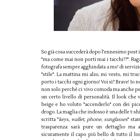
So già cosa succederà dopo l'ennesimo post i
"ma come mai non porti mai i tacchi??". Raga
fotografa sempre agghindata a mo' di servizio 
"stile". La mattina mi alzo, mi vesto, mi tru
porto i tacchi ogni giorno! Voi sì? Brave! Io n
non solo perché ci vivo comoda ma anche 
un certo livello di personalità. Il look che
beige e ho voluto "accenderlo" con dei picc
drogo. La maglia che indosso è una delle t-shi
scritta "
keys, wallet, phone, sunglasses
" sta
trasparenza: sarà pure un dettaglio ma 
sicuramente il capo più bello di tutto il l