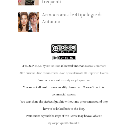
frequenti
Armocromia: le 4 tipologie di
Autunno
STYLOSOPHIQUE
by
Iris Tinunin
is licensed under a
Creative Commons
Attribuzione - Non commerciale - Non opere derivate 3.0 Unported License
.
Based on a work at
www.stylosophique.com
.
You are not allowed to use or modify the content. You can't use it for
commercial reasons.
You can't share the pics/text/graphic without my prior consense and they
have to be linked back to this blog.
Permissions beyond the scope of this license may be available at
stylosophique@hotmail.it
.