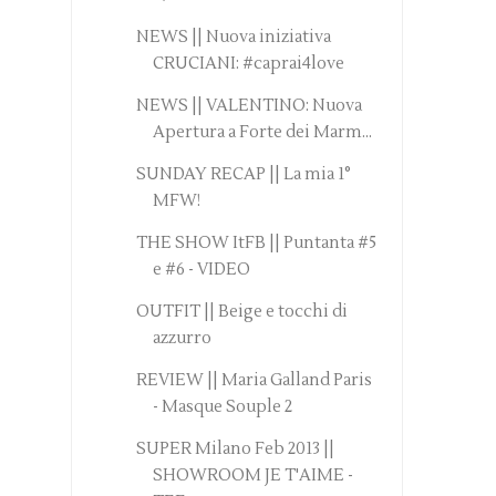
NEWS || Nuova iniziativa
CRUCIANI: #caprai4love
NEWS || VALENTINO: Nuova
Apertura a Forte dei Marm...
SUNDAY RECAP || La mia 1°
MFW!
THE SHOW ItFB || Puntanta #5
e #6 - VIDEO
OUTFIT || Beige e tocchi di
azzurro
REVIEW || Maria Galland Paris
- Masque Souple 2
SUPER Milano Feb 2013 ||
SHOWROOM JE T'AIME -