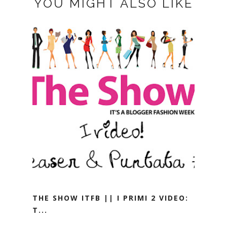
YOU MIGHT ALSO LIKE
THE SHOW ITFB || I PRIMI 2 VIDEO:
T...