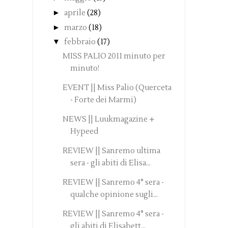
►
aprile
(28)
►
marzo
(18)
▼
febbraio
(17)
MISS PALIO 2011 minuto per
minuto!
EVENT || Miss Palio (Querceta
- Forte dei Marmi)
NEWS || Luukmagazine +
Hypeed
REVIEW || Sanremo ultima
sera - gli abiti di Elisa...
REVIEW || Sanremo 4° sera -
qualche opinione sugli...
REVIEW || Sanremo 4° sera -
gli abiti di Elisabett...