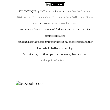
STYLOSOPHIQUE
by
Iris Tinunin
is licensed under a
Creative Commons
Attribuzione - Non commerciale - Non opere derivate 3.0 Unported License
.
Based on a work at
www.stylosophique.com
.
You are not allowed to use or modify the content. You can't use it for
commercial reasons.
You can't share the pics/text/graphic without my prior consense and they
have to be linked back to this blog.
Permissions beyond the scope of this license may be available at
stylosophique@hotmail.it
.