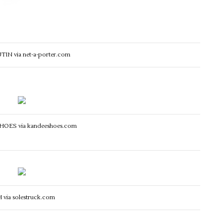
N via net-a-porter.com
OES via kandeeshoes.com
 via solestruck.com