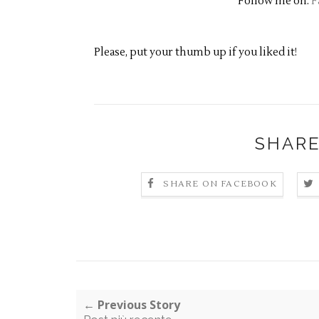
Follow me on:
F
Please, put your thumb up if you liked it!
SHARE
SHARE ON FACEBOOK
← Previous Story