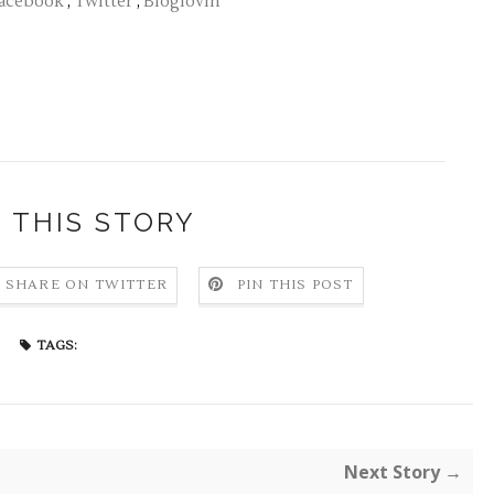
acebook
;
Twitter
;
Bloglovin'
 THIS STORY
SHARE ON TWITTER
PIN THIS POST
TAGS:
Next Story →