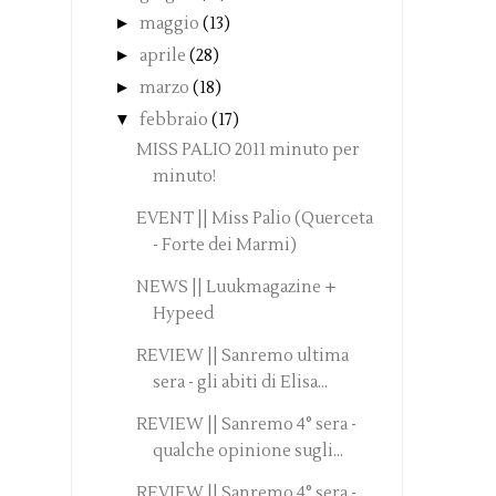
►
maggio
(13)
►
aprile
(28)
►
marzo
(18)
▼
febbraio
(17)
MISS PALIO 2011 minuto per
minuto!
EVENT || Miss Palio (Querceta
- Forte dei Marmi)
NEWS || Luukmagazine +
Hypeed
REVIEW || Sanremo ultima
sera - gli abiti di Elisa...
REVIEW || Sanremo 4° sera -
qualche opinione sugli...
REVIEW || Sanremo 4° sera -