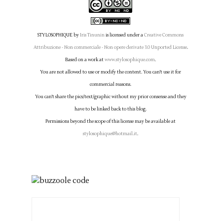
STYLOSOPHIQUE
by
Iris Tinunin
is licensed under a
Creative Commons
Attribuzione - Non commerciale - Non opere derivate 3.0 Unported License
.
Based on a work at
www.stylosophique.com
.
You are not allowed to use or modify the content. You can't use it for
commercial reasons.
You can't share the pics/text/graphic without my prior consense and they
have to be linked back to this blog.
Permissions beyond the scope of this license may be available at
stylosophique@hotmail.it
.