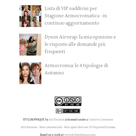
Lista di VIP suddivisi per
Stagione Armocromatica - in
continuo aggiornamento
Dyson Airwrap: la mia opinione e
le risposte alle domande più
frequenti
Armocromia: le 4 tipologie di
Autunno
STYLOSOPHIQUE
by
Iris Tinunin
is licensed under a
Creative Commons
Attribuzione - Non commerciale - Non opere derivate 3.0 Unported License
.
Based on a work at
www.stylosophique.com
.