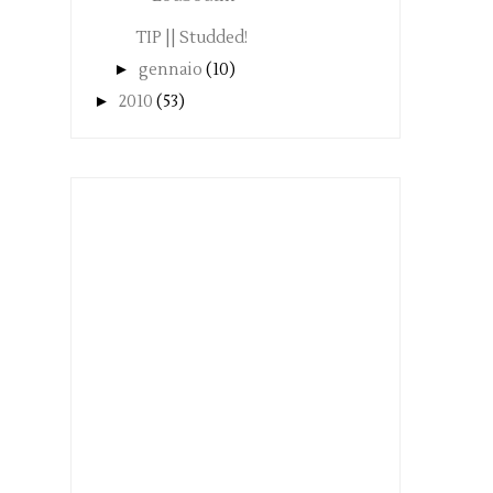
TIP || Studded!
►
gennaio
(10)
►
2010
(53)