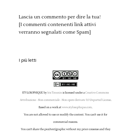
Lascia un commento per dire la tua!
[I commenti contenenti link attivi
verranno segnalati come Spam]
I più letti
STYLOSOPHIQUE
by
Iris Tinunin
is licensed under a
Creative Commons
Attribuzione - Non commerciale - Non opere derivate 3.0 Unported License
.
Based on a work at
www.stylosophique.com
.
You are not allowed to use or modify the content. You can't use it for
commercial reasons.
You can't share the pics/text/graphic without my prior consense and they