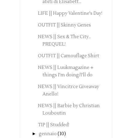
abiti di Elisabett...
LIFE || Happy Valentine's Day!
OUTFIT || Skinny Genes
NEWS || Sex & The City..
PREQUEL!
OUTFIT || Camouflage Shirt
NEWS || Luukmagazine +
things I'm doing/I'll do
NEWS || Vincitrce Giveaway
Anello!
NEWS || Barbie by Christian
Louboutin
TIP || Studded!
►
gennaio
(10)