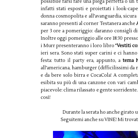
possibile farsi fare una piega perfetta o un 
infatti stati esposti e proiettati i look-cap
donna cosmopolita e all'avanguardia, sicura 
saranno presenti al corner Testanera anche
per 3 ore a pomeriggio: daranno consigli di s
Inoltre oggi pomeriggio alle ore 18:30 presso
i Murr presenteranno i loro libro "
Vestiti co
ieri sera. Sono stati super carini e ci hanno
festa: tutto il party era, appunto, a
tema 
all'americana, hamburger (difficilissimi da
e da bere solo birra e CocaCola! A comple
esibita su più di una canzone con vari cam
piacevole: clima rilassato e gente sorridente
così!
Durante la serata ho anche girato 
Seguitemi anche su VINE! Mi trov