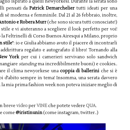
taglio ispirato a quelli newyorkesi. Durante la serata sono
elli pensati da
Patrick Demarchelier
tutti ideati per una
di sé moderna e femminile. Dal 21 al 26 febbraio, inoltre,
Antonio e Robera Murr
(che sono sicura tutti conosciate!)
tile e vi aiuteranno a scegliere il look perfetto per voi!
 la Feltrinelli di Corso Buenos Airesqui a Milano, proprio
n stile
": io e Giulia abbiamo avuto il piacere di incontrarli
 addirittura regalato e autografato il libro! Tornando alla
New York
per cui i camerieri servivano solo sandwich
 mangiare
standing
ma incredibilmente buoni) e cookies..
tare il clima newyorkese una
coppia di ballerini
che si è
bi d'abito sempre in tema! Insomma, una serata davvero
.. la mia prima fashion week non poteva iniziare meglio di
un breve
video
per
VINE
che potete vedere
QUA
.
ate come
@iristinunin
(come instagram, twitter..)