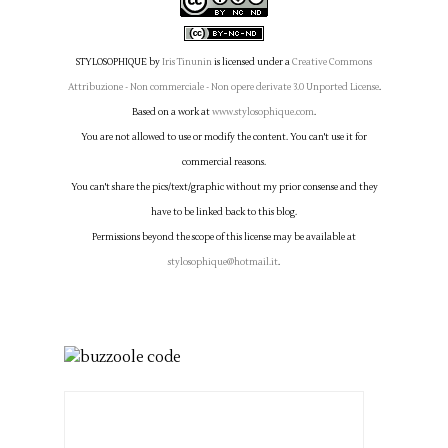
STYLOSOPHIQUE
by
Iris Tinunin
is licensed under a
Creative Commons
Attribuzione - Non commerciale - Non opere derivate 3.0 Unported License
.
Based on a work at
www.stylosophique.com
.
You are not allowed to use or modify the content. You can't use it for
commercial reasons.
You can't share the pics/text/graphic without my prior consense and they
have to be linked back to this blog.
Permissions beyond the scope of this license may be available at
stylosophique@hotmail.it
.