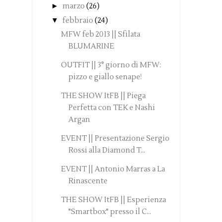
►
marzo
(26)
▼
febbraio
(24)
MFW feb 2013 || Sfilata
BLUMARINE
OUTFIT || 3° giorno di MFW:
pizzo e giallo senape!
THE SHOW ItFB || Piega
Perfetta con TEK e Nashi
Argan
EVENT || Presentazione Sergio
Rossi alla Diamond T...
EVENT || Antonio Marras a La
Rinascente
THE SHOW ItFB || Esperienza
"Smartbox" presso il C...