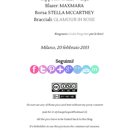
Blazer: MAXMARA
Borsa: STELLA MCCARTNEY
Bracciali:
GLAMOUR IN ROSE
Ringrazio
Giulia Pergolati
per le foto!
Milano, 20 febbraio 2013
Seguimi!
Do not use any of those pics and text without my prior consent
(ask for it: stylosophique@hotmail.it).
All the pics have to be linked back to this blog.
It's forbidden to use this pictures for commercial reasons.