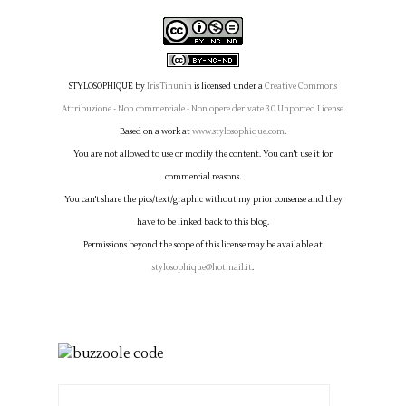
STYLOSOPHIQUE
by
Iris Tinunin
is licensed under a
Creative Commons
Attribuzione - Non commerciale - Non opere derivate 3.0 Unported License
.
Based on a work at
www.stylosophique.com
.
You are not allowed to use or modify the content. You can't use it for
commercial reasons.
You can't share the pics/text/graphic without my prior consense and they
have to be linked back to this blog.
Permissions beyond the scope of this license may be available at
stylosophique@hotmail.it
.