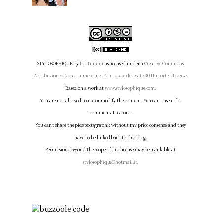
STYLOSOPHIQUE
by
Iris Tinunin
is licensed under a
Creative Commons
Attribuzione - Non commerciale - Non opere derivate 3.0 Unported License
.
Based on a work at
www.stylosophique.com
.
You are not allowed to use or modify the content. You can't use it for
commercial reasons.
You can't share the pics/text/graphic without my prior consense and they
have to be linked back to this blog.
Permissions beyond the scope of this license may be available at
stylosophique@hotmail.it
.