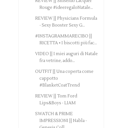
REVIEW || Shiseido Lacquer
Rouge #ideeregaloNatale...
REVIEW || Physicians Formula
- Sexy Booster Sexy G...
#INSTAGRAMMARECIBO ||
RICETTA • I biscotti più fac...
VIDEO || I miei auguri di Natale
fra vetrine, addo...
OUTFIT || Una coperta come
cappotto
#BlanketCoatTrend
REVIEW || Tom Ford
Lips&Boys - LIAM
SWATCH & PRIME
IMPRESSIONI || Nabla -
Genesis Coll...