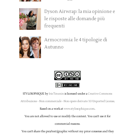
Dyson Airwrap: la mia opinione e
le risposte alle domande più
frequenti
Armocromia: le 4 tipologie di
Autunno
STYLOSOPHIQUE
by
Iris Tinunin
is licensed under a
Creative Commons
Attribuzione - Non commerciale - Non opere derivate 3.0 Unported License
.
Based on a work at
www.stylosophique.com
.
You are not allowed to use or modify the content. You can't use it for
commercial reasons.
You can't share the pics/text/graphic without my prior consense and they