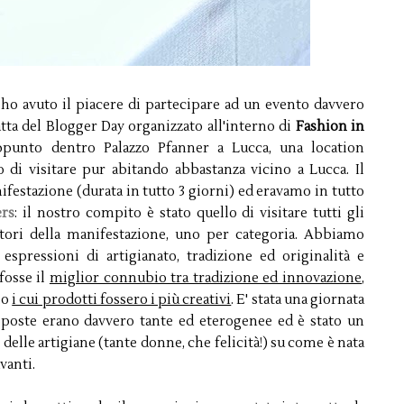
ho avuto il piacere di partecipare ad un evento davvero
ratta del Blogger Day organizzato all'interno di
Fashion in
appunto dentro Palazzo Pfanner a Lucca, una location
i visitare pur abitando abbastanza vicino a Lucca. Il
nifestazione (durata in tutto 3 giorni) ed eravamo in tutto
rs
: il nostro compito è stato quello di visitare tutti gli
itori della manifestazione, uno per categoria. Abbiamo
spressioni di artigianato, tradizione ed originalità e
fosse il
miglior connubio tra tradizione ed innovazione
,
lo
i cui prodotti fossero i più creativi
. E' stata una giornata
oposte erano davvero tante ed eterogenee ed è stato un
e delle artigiane (tante donne, che felicità!) su come è nata
vanti.