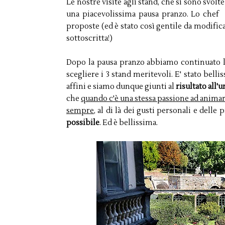
Le nostre visite agli stand, che si sono svolt
una piacevolissima pausa pranzo. Lo che
proposte (ed è stato così gentile da modificare
sottoscritta!)
Dopo la pausa pranzo abbiamo continuato la 
scegliere i 3 stand meritevoli. E' stato bel
affini e siamo dunque giunti al
risultato all'
che
quando c'è una stessa passione ad animare
sempre
, al di là dei gusti personali e dell
possibile
. Ed è bellissima.